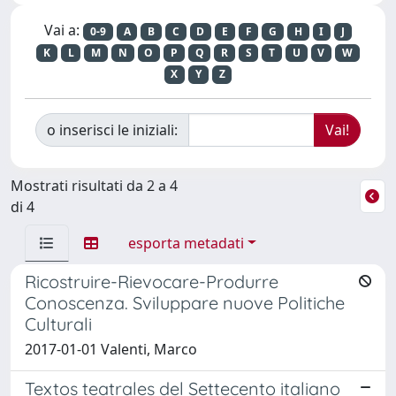
Vai a:
0-9
A
B
C
D
E
F
G
H
I
J
K
L
M
N
O
P
Q
R
S
T
U
V
W
X
Y
Z
o inserisci le iniziali:
Mostrati risultati da 2 a 4
di 4
esporta metadati
Ricostruire-Rievocare-Produrre
Conoscenza. Sviluppare nuove Politiche
Culturali
2017-01-01 Valenti, Marco
Textos teatrales del Settecento italiano