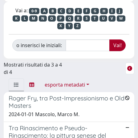
Vai a:
0-9
A
B
C
D
E
F
G
H
I
J
K
L
M
N
O
P
Q
R
S
T
U
V
W
X
Y
Z
o inserisci le iniziali:
Mostrati risultati da 3 a 4
di 4
esporta metadati
Roger Fry, tra Post-Impressionismo e Old
Masters
2024-01-01 Mascolo, Marco M.
Tra Rinascimento e Pseudo-
Rinascimento: la pittura senese del