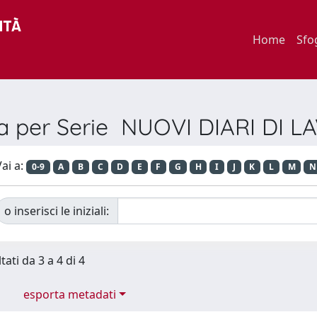
Home
Sfo
ia per Serie NUOVI DIARI DI 
ai a:
0-9
A
B
C
D
E
F
G
H
I
J
K
L
M
N
o inserisci le iniziali:
tati da 3 a 4 di 4
esporta metadati