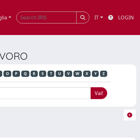
glia
IT
LOGIN
LAVORO
O
P
Q
R
S
T
U
V
W
X
Y
Z