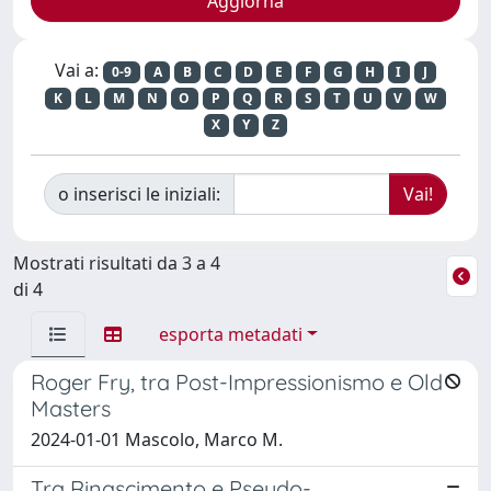
Vai a:
0-9
A
B
C
D
E
F
G
H
I
J
K
L
M
N
O
P
Q
R
S
T
U
V
W
X
Y
Z
o inserisci le iniziali:
Mostrati risultati da 3 a 4
di 4
esporta metadati
Roger Fry, tra Post-Impressionismo e Old
Masters
2024-01-01 Mascolo, Marco M.
Tra Rinascimento e Pseudo-