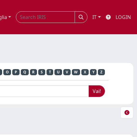
glia
IT
LOGIN
O
P
Q
R
S
T
U
V
W
X
Y
Z