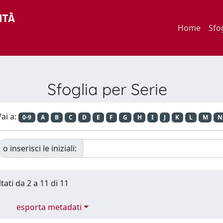
Home
Sfo
Sfoglia per Serie
ai a:
0-9
A
B
C
D
E
F
G
H
I
J
K
L
M
N
o inserisci le iniziali:
tati da 2 a 11 di 11
esporta metadati