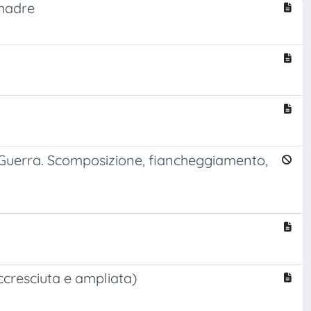
 madre
de Guerra. Scomposizione, fiancheggiamento,
ccresciuta e ampliata)