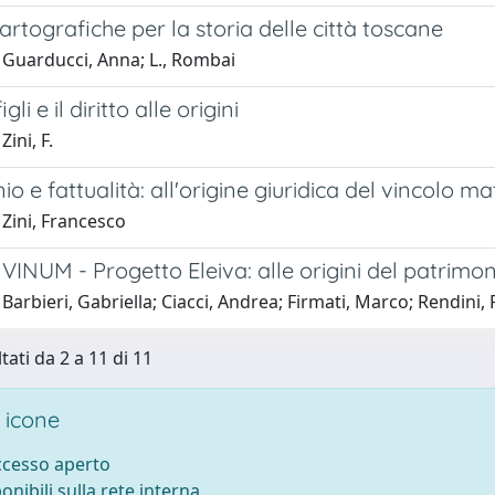
cartografiche per la storia delle città toscane
 Guarducci, Anna; L., Rombai
gli e il diritto alle origini
ini, F.
o e fattualità: all'origine giuridica del vincolo m
Zini, Francesco
VINUM - Progetto Eleiva: alle origini del patrimon
Barbieri, Gabriella; Ciacci, Andrea; Firmati, Marco; Rendini, 
tati da 2 a 11 di 11
 icone
accesso aperto
ponibili sulla rete interna