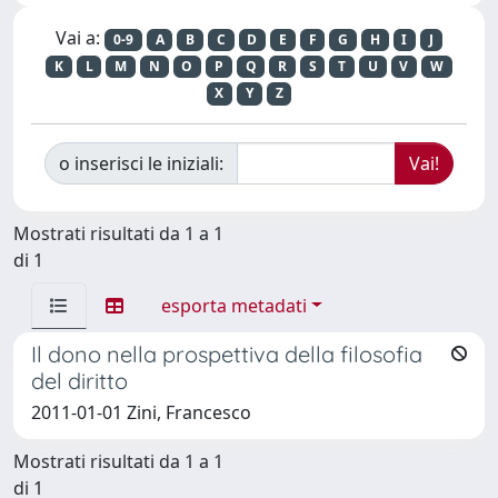
Vai a:
0-9
A
B
C
D
E
F
G
H
I
J
K
L
M
N
O
P
Q
R
S
T
U
V
W
X
Y
Z
o inserisci le iniziali:
Mostrati risultati da 1 a 1
di 1
esporta metadati
Il dono nella prospettiva della filosofia
del diritto
2011-01-01 Zini, Francesco
Mostrati risultati da 1 a 1
di 1