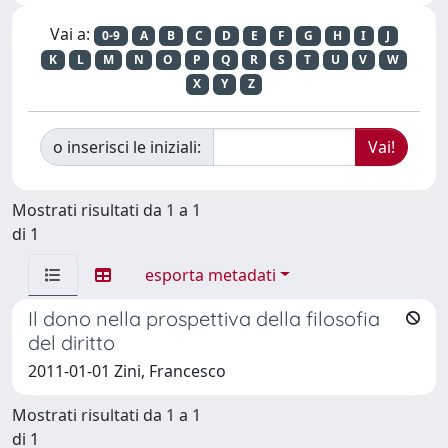
Vai a:
0-9
A
B
C
D
E
F
G
H
I
J
K
L
M
N
O
P
Q
R
S
T
U
V
W
X
Y
Z
o inserisci le iniziali:
Mostrati risultati da 1 a 1
di 1
esporta metadati
Il dono nella prospettiva della filosofia
del diritto
2011-01-01 Zini, Francesco
Mostrati risultati da 1 a 1
di 1