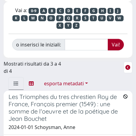
Vai a:
0-9
A
B
C
D
E
F
G
H
I
J
K
L
M
N
O
P
Q
R
S
T
U
V
W
X
Y
Z
o inserisci le iniziali:
Mostrati risultati da 3 a 4
di 4
esporta metadati
Les Triomphes du tres chrestien Roy de
France, François premier (1549) : une
somme de l'oeuvre et de la poétique de
Jean Bouchet
2024-01-01 Schoysman, Anne