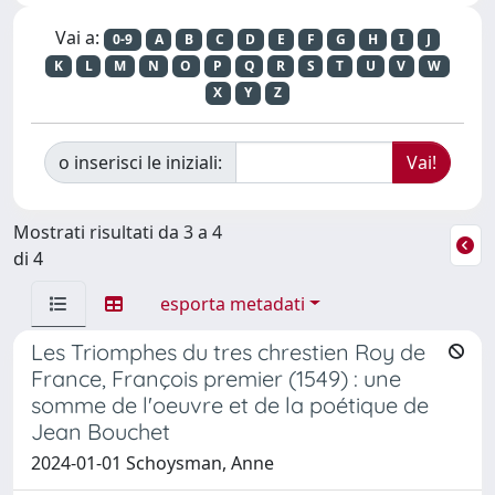
Vai a:
0-9
A
B
C
D
E
F
G
H
I
J
K
L
M
N
O
P
Q
R
S
T
U
V
W
X
Y
Z
o inserisci le iniziali:
Mostrati risultati da 3 a 4
di 4
esporta metadati
Les Triomphes du tres chrestien Roy de
France, François premier (1549) : une
somme de l'oeuvre et de la poétique de
Jean Bouchet
2024-01-01 Schoysman, Anne