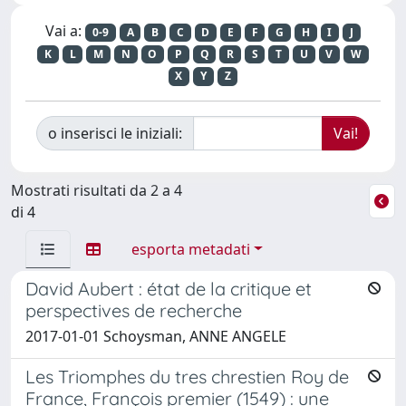
Vai a:
0-9
A
B
C
D
E
F
G
H
I
J
K
L
M
N
O
P
Q
R
S
T
U
V
W
X
Y
Z
o inserisci le iniziali:
Mostrati risultati da 2 a 4
di 4
esporta metadati
David Aubert : état de la critique et
perspectives de recherche
2017-01-01 Schoysman, ANNE ANGELE
Les Triomphes du tres chrestien Roy de
France, François premier (1549) : une