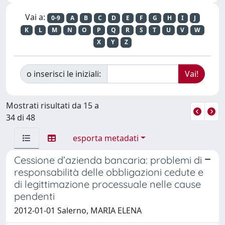
Vai a:
0-9
A
B
C
D
E
F
G
H
I
J
K
L
M
N
O
P
Q
R
S
T
U
V
W
X
Y
Z
o inserisci le iniziali:
Mostrati risultati da 15 a
34 di 48
esporta metadati
Cessione d’azienda bancaria: problemi di
responsabilità delle obbligazioni cedute e
di legittimazione processuale nelle cause
pendenti
2012-01-01 Salerno, MARIA ELENA