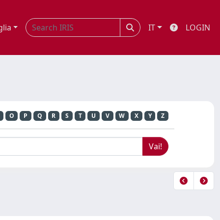
glia
IT
LOGIN
O
P
Q
R
S
T
U
V
W
X
Y
Z