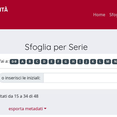
Home
Sfo
Sfoglia per Serie
ai a:
0-9
A
B
C
D
E
F
G
H
I
J
K
L
M
N
o inserisci le iniziali:
tati da 15 a 34 di 48
esporta metadati