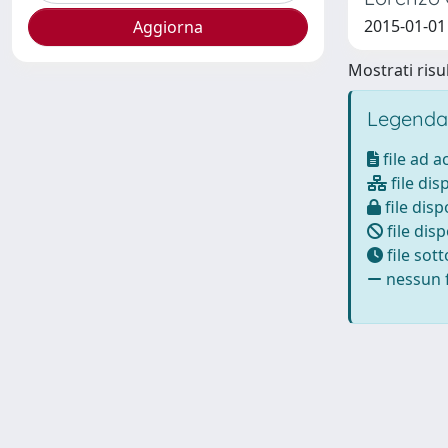
2015-01-01
Mostrati risul
Legenda
file ad 
file dis
file disp
file disp
file sot
nessun f