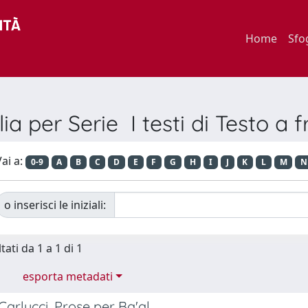
Home
Sfo
ia per Serie I testi di Testo a 
ai a:
0-9
A
B
C
D
E
F
G
H
I
J
K
L
M
N
o inserisci le iniziali:
tati da 1 a 1 di 1
esporta metadati
arlucci, Prose per Ba'al