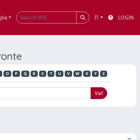
glia
IT
LOGIN
fronte
O
P
Q
R
S
T
U
V
W
X
Y
Z