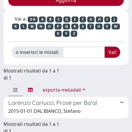
Vai a:
0-9
A
B
C
D
E
F
G
H
I
J
K
L
M
N
O
P
Q
R
S
T
U
V
W
X
Y
Z
o inserisci le iniziali:
Mostrati risultati da 1 a 1
di 1
esporta metadati
Lorenzo Carlucci, Prose per Ba'al
2015-01-01 DAL BIANCO, Stefano
Mostrati risultati da 1 a 1
di 1