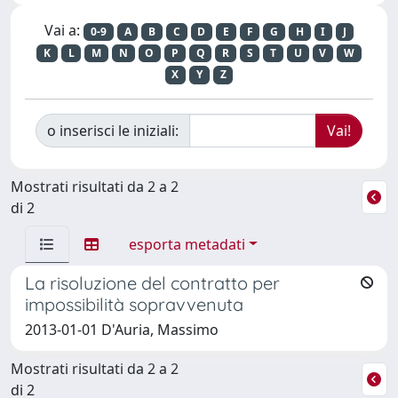
Vai a:
0-9
A
B
C
D
E
F
G
H
I
J
K
L
M
N
O
P
Q
R
S
T
U
V
W
X
Y
Z
o inserisci le iniziali:
Mostrati risultati da 2 a 2
di 2
esporta metadati
La risoluzione del contratto per
impossibilità sopravvenuta
2013-01-01 D'Auria, Massimo
Mostrati risultati da 2 a 2
di 2