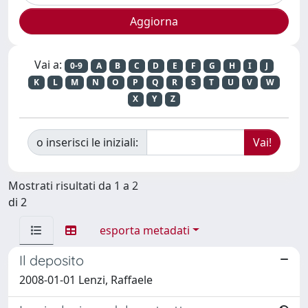
Vai a:
0-9
A
B
C
D
E
F
G
H
I
J
K
L
M
N
O
P
Q
R
S
T
U
V
W
X
Y
Z
o inserisci le iniziali:
Mostrati risultati da 1 a 2
di 2
esporta metadati
Il deposito
2008-01-01 Lenzi, Raffaele