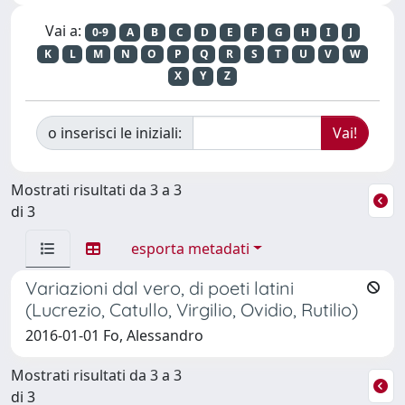
Vai a:
0-9
A
B
C
D
E
F
G
H
I
J
K
L
M
N
O
P
Q
R
S
T
U
V
W
X
Y
Z
o inserisci le iniziali:
Mostrati risultati da 3 a 3
di 3
esporta metadati
Variazioni dal vero, di poeti latini
(Lucrezio, Catullo, Virgilio, Ovidio, Rutilio)
2016-01-01 Fo, Alessandro
Mostrati risultati da 3 a 3
di 3