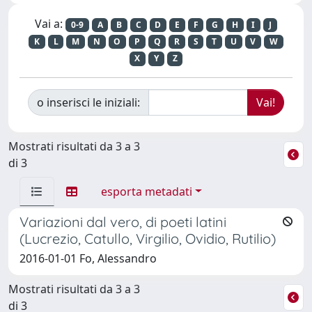
Vai a:
0-9
A
B
C
D
E
F
G
H
I
J
K
L
M
N
O
P
Q
R
S
T
U
V
W
X
Y
Z
o inserisci le iniziali:
Mostrati risultati da 3 a 3
di 3
esporta metadati
Variazioni dal vero, di poeti latini
(Lucrezio, Catullo, Virgilio, Ovidio, Rutilio)
2016-01-01 Fo, Alessandro
Mostrati risultati da 3 a 3
di 3