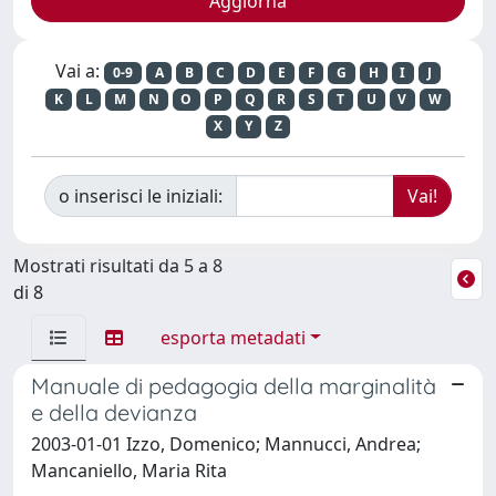
Vai a:
0-9
A
B
C
D
E
F
G
H
I
J
K
L
M
N
O
P
Q
R
S
T
U
V
W
X
Y
Z
o inserisci le iniziali:
Mostrati risultati da 5 a 8
di 8
esporta metadati
Manuale di pedagogia della marginalità
e della devianza
2003-01-01 Izzo, Domenico; Mannucci, Andrea;
Mancaniello, Maria Rita