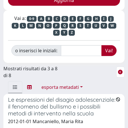
Vai a:
0-9
A
B
C
D
E
F
G
H
I
J
K
L
M
N
O
P
Q
R
S
T
U
V
W
X
Y
Z
o inserisci le iniziali:
Mostrati risultati da 3 a 8
di 8
esporta metadati
Le espressioni del disagio adolescenziale:
il fenomeno del bullismo e i possibili
metodi di intervento nella scuola
2012-01-01 Mancaniello, Maria Rita