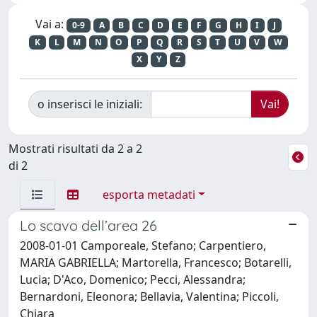
Vai a:
0-9
A
B
C
D
E
F
G
H
I
J
K
L
M
N
O
P
Q
R
S
T
U
V
W
X
Y
Z
o inserisci le iniziali:
Mostrati risultati da 2 a 2
di 2
esporta metadati
Lo scavo dell’area 26
2008-01-01 Camporeale, Stefano; Carpentiero,
MARIA GABRIELLA; Martorella, Francesco; Botarelli,
Lucia; D'Aco, Domenico; Pecci, Alessandra;
Bernardoni, Eleonora; Bellavia, Valentina; Piccoli,
Chiara