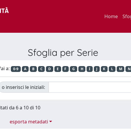
Home
Sfo
Sfoglia per Serie
ai a:
0-9
A
B
C
D
E
F
G
H
I
J
K
L
M
N
o inserisci le iniziali:
tati da 6 a 10 di 10
esporta metadati