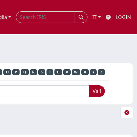
glia
IT
LOGIN
O
P
Q
R
S
T
U
V
W
X
Y
Z