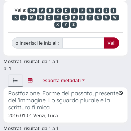
Vai a:
0-9
A
B
C
D
E
F
G
H
I
J
K
L
M
N
O
P
Q
R
S
T
U
V
W
X
Y
Z
o inserisci le iniziali:
Mostrati risultati da 1 a 1
di 1
esporta metadati
Postfazione. Forme del passato, presente
dell'immagine. Lo sguardo plurale e la
scrittura filmica
2016-01-01 Venzi, Luca
Mostrati risultati da 1 a 1