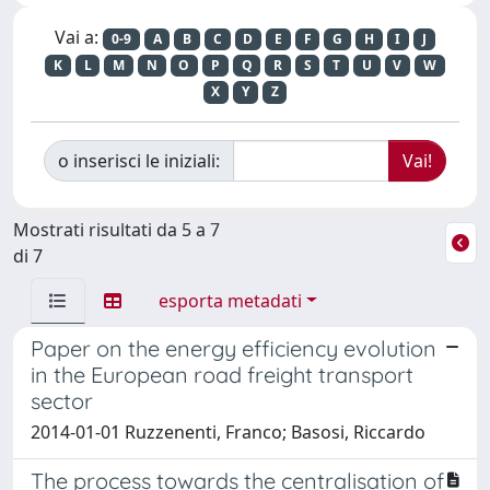
Vai a:
0-9
A
B
C
D
E
F
G
H
I
J
K
L
M
N
O
P
Q
R
S
T
U
V
W
X
Y
Z
o inserisci le iniziali:
Mostrati risultati da 5 a 7
di 7
esporta metadati
Paper on the energy efficiency evolution
in the European road freight transport
sector
2014-01-01 Ruzzenenti, Franco; Basosi, Riccardo
The process towards the centralisation of