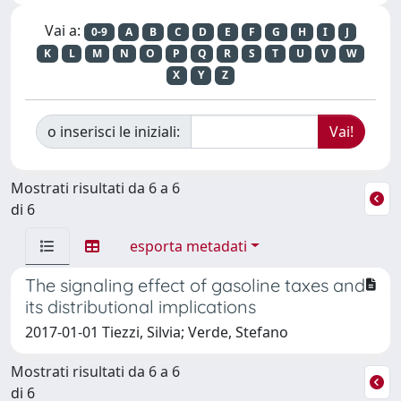
Vai a:
0-9
A
B
C
D
E
F
G
H
I
J
K
L
M
N
O
P
Q
R
S
T
U
V
W
X
Y
Z
o inserisci le iniziali:
Mostrati risultati da 6 a 6
di 6
esporta metadati
The signaling effect of gasoline taxes and
its distributional implications
2017-01-01 Tiezzi, Silvia; Verde, Stefano
Mostrati risultati da 6 a 6
di 6