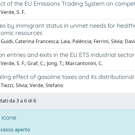
ct of the EU Emissions Trading System on compe
Verde, S. F.
ies by immigrant status in unmet needs for healthca
omic resources
Guidi, Caterina Francesca; Laia, Palència; Ferrini, Silvia; Da
ion entries and exits in the EU ETS industrial sector
erde, S. F.; Graf, C.; Jong, T.; Marcantonini, C.
ling effect of gasoline taxes and its distributional
Tiezzi, Silvia; Verde, Stefano
tati da 3 a 6 di 6
 icone
accesso aperto