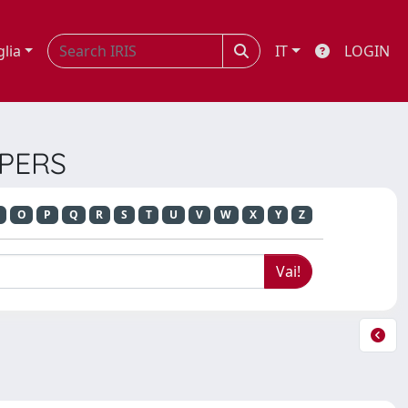
glia
IT
LOGIN
APERS
O
P
Q
R
S
T
U
V
W
X
Y
Z