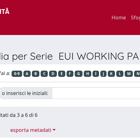
Home
Sfo
lia per Serie EUI WORKING P
ai a:
0-9
A
B
C
D
E
F
G
H
I
J
K
L
M
N
o inserisci le iniziali:
tati da 3 a 6 di 6
esporta metadati