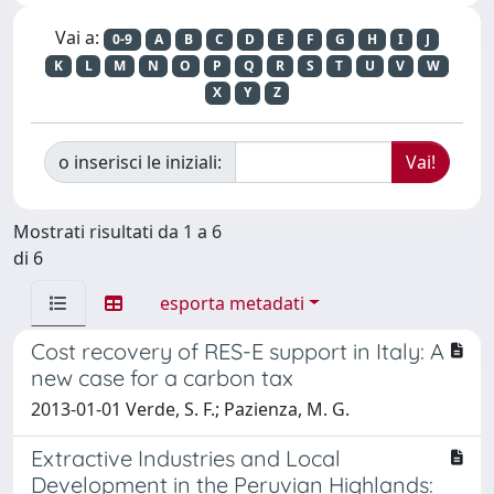
Vai a:
0-9
A
B
C
D
E
F
G
H
I
J
K
L
M
N
O
P
Q
R
S
T
U
V
W
X
Y
Z
o inserisci le iniziali:
Mostrati risultati da 1 a 6
di 6
esporta metadati
Cost recovery of RES-E support in Italy: A
new case for a carbon tax
2013-01-01 Verde, S. F.; Pazienza, M. G.
Extractive Industries and Local
Development in the Peruvian Highlands: