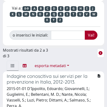
Vai a:
0-9
A
B
C
D
E
F
G
H
I
J
K
L
M
N
O
P
Q
R
S
T
U
V
W
X
Y
Z
o inserisci le iniziali:
Mostrati risultati da 2 a 3
di 3
esporta metadati
Indagine conoscitiva sui servizi per la
prevenzione in Italia, 2012-2013.
2015-01-01 D'Ippolito, Edoardo; Giovannelli, I.;
Guglielmi, E.; Bellentani, M. D.; Nante, Nicola;
Vasselli, S.; Luzi, Pietro; Dittami, A.; Salmaso, S.;
Perra, A.