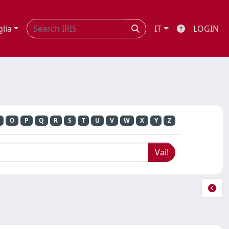
glia
IT
LOGIN
O
P
Q
R
S
T
U
V
W
X
Y
Z