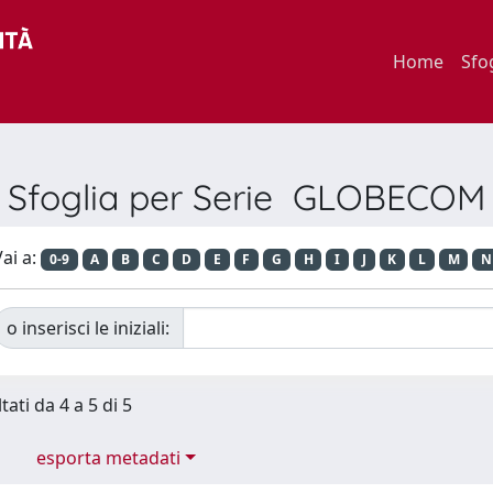
Home
Sfo
Sfoglia per Serie GLOBECOM
ai a:
0-9
A
B
C
D
E
F
G
H
I
J
K
L
M
N
o inserisci le iniziali:
tati da 4 a 5 di 5
esporta metadati