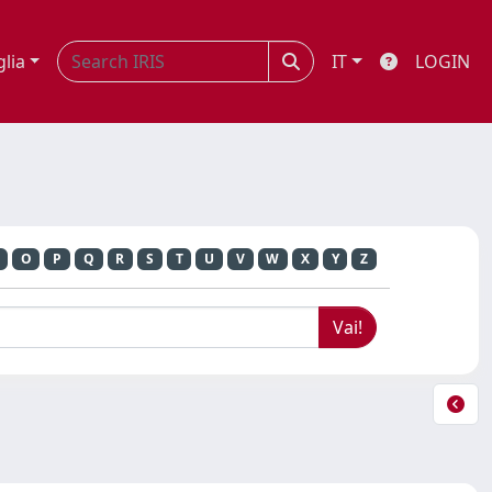
glia
IT
LOGIN
O
P
Q
R
S
T
U
V
W
X
Y
Z