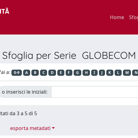
Home
Sfo
Sfoglia per Serie GLOBECOM
ai a:
0-9
A
B
C
D
E
F
G
H
I
J
K
L
M
N
o inserisci le iniziali:
tati da 3 a 5 di 5
esporta metadati