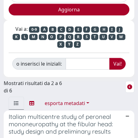
Vai a:
0-9
A
B
C
D
E
F
G
H
I
J
K
L
M
N
O
P
Q
R
S
T
U
V
W
X
Y
Z
o inserisci le iniziali:
Mostrati risultati da 2 a 6
di 6
esporta metadati
Italian multicentre study of peroneal
mononeuropathy at the fibular head:
study design and preliminary results