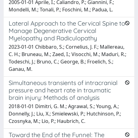
2005-01-01 Aprile, I.; Caliandro, P.; Giannini, F.;
Mondelli, M.; Tonali, P.; Foschini, M.; Padua, L.
Lateral Approach to the Cervical Spine to
Manage Degenerative Cervical
Myelopathy and Radiculopathy
2023-01-01 Chibbaro, S.; Cornelius, J. F.; Mallereau,
C. H.; Bruneau, M.; Zaed, I.; Visocchi, M.; Maduri, R.;
Todeschi, J.; Bruno, C.; George, B.; Froelich, S.;
Ganau, M.
Simultaneous transients of intracranial
pressure and heart rate in traumatic
brain injury: Methods of analysis
2018-01-01 Dimitri, G. M.; Agrawal, S.; Young, A.;
Donnelly, J.; Liu, X.; Smielewski, P.; Hutchinson, P.;
Czosnyka, M.; Lio, P.; Haubrich, C.
Toward the End of the Funnel: The