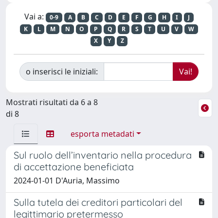
Vai a:
0-9
A
B
C
D
E
F
G
H
I
J
K
L
M
N
O
P
Q
R
S
T
U
V
W
X
Y
Z
o inserisci le iniziali:
Mostrati risultati da 6 a 8
di 8
esporta metadati
Sul ruolo dell’inventario nella procedura
di accettazione beneficiata
2024-01-01 D'Auria, Massimo
Sulla tutela dei creditori particolari del
legittimario pretermesso