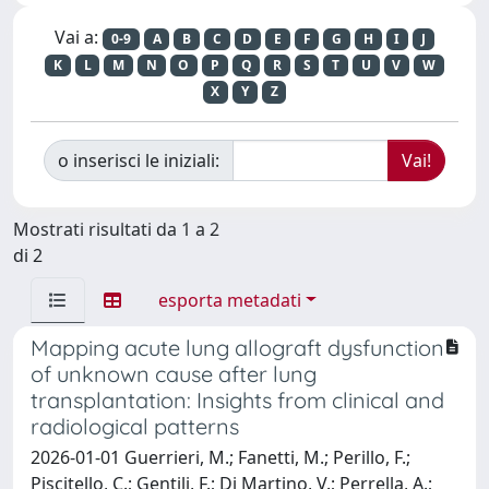
Vai a:
0-9
A
B
C
D
E
F
G
H
I
J
K
L
M
N
O
P
Q
R
S
T
U
V
W
X
Y
Z
o inserisci le iniziali:
Mostrati risultati da 1 a 2
di 2
esporta metadati
Mapping acute lung allograft dysfunction
of unknown cause after lung
transplantation: Insights from clinical and
radiological patterns
2026-01-01 Guerrieri, M.; Fanetti, M.; Perillo, F.;
Piscitello, C.; Gentili, F.; Di Martino, V.; Perrella, A.;