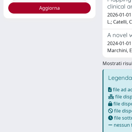
clinical 
2026-01-01 G
L.; Catelli,
A novel 
2024-01-01 B
Marchini, E.
Mostrati risul
Legenda
file ad 
file dis
file disp
file disp
file sot
nessun f