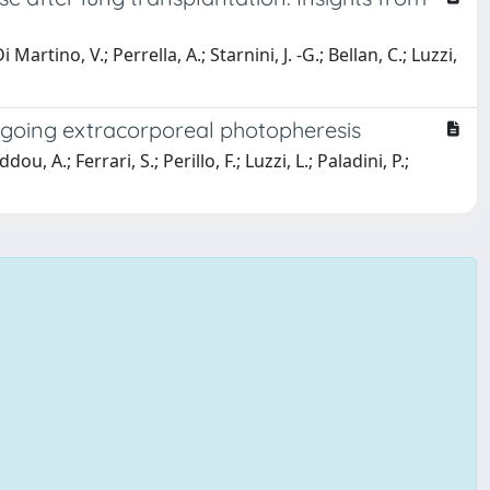
i Martino, V.; Perrella, A.; Starnini, J. -G.; Bellan, C.; Luzzi,
rgoing extracorporeal photopheresis
, A.; Ferrari, S.; Perillo, F.; Luzzi, L.; Paladini, P.;