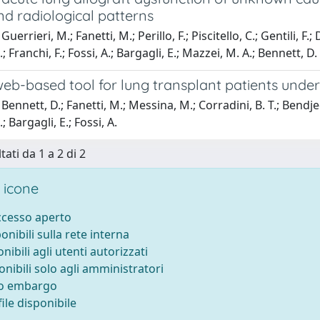
and radiological patterns
uerrieri, M.; Fanetti, M.; Perillo, F.; Piscitello, C.; Gentili, F.; D
 C.; Franchi, F.; Fossi, A.; Bargagli, E.; Mazzei, M. A.; Bennett, D.
web-based tool for lung transplant patients unde
ennett, D.; Fanetti, M.; Messina, M.; Corradini, B. T.; Bendjeddou
; Bargagli, E.; Fossi, A.
tati da 1 a 2 di 2
 icone
accesso aperto
ponibili sulla rete interna
onibili agli utenti autorizzati
onibili solo agli amministratori
to embargo
ile disponibile