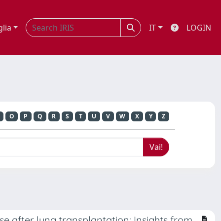
glia
IT
LOGIN
N
O
P
Q
R
S
T
U
V
W
X
Y
Z
 after lung transplantation: Insights from