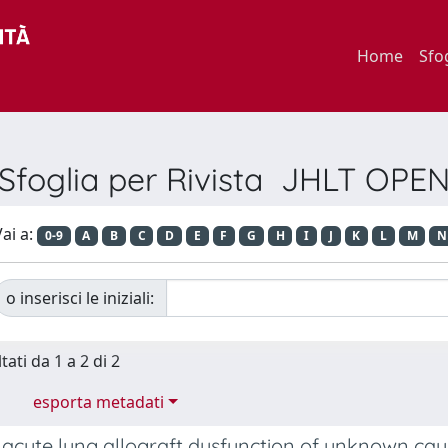
Home
Sfo
Sfoglia per Rivista JHLT OPE
ai a:
0-9
A
B
C
D
E
F
G
H
I
J
K
L
M
N
o inserisci le iniziali:
tati da 1 a 2 di 2
esporta metadati
cute lung allograft dysfunction of unknown cause