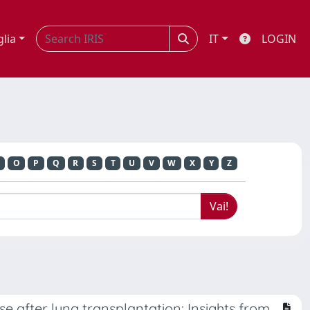
glia
IT
LOGIN
N
O
P
Q
R
S
T
U
V
W
X
Y
Z
 after lung transplantation: Insights from