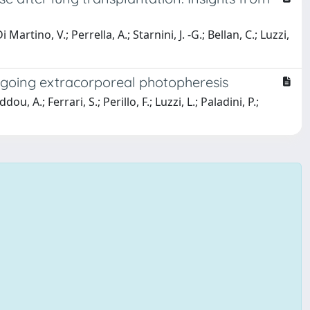
i Martino, V.; Perrella, A.; Starnini, J. -G.; Bellan, C.; Luzzi,
rgoing extracorporeal photopheresis
, A.; Ferrari, S.; Perillo, F.; Luzzi, L.; Paladini, P.;