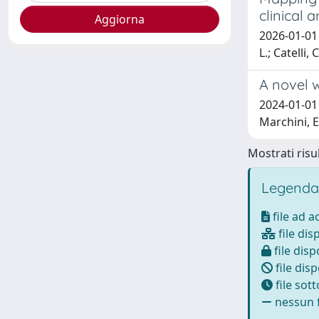
clinical 
2026-01-01 G
L.; Catelli,
A novel 
2024-01-01 B
Marchini, E.
Mostrati risul
Legenda
file ad 
file dis
file disp
file disp
file sot
nessun f