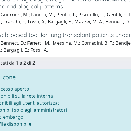
and radiological patterns
uerrieri, M.; Fanetti, M.; Perillo, F.; Piscitello, C.; Gentili, F.; D
 C.; Franchi, F.; Fossi, A.; Bargagli, E.; Mazzei, M. A.; Bennett, D.
web-based tool for lung transplant patients unde
ennett, D.; Fanetti, M.; Messina, M.; Corradini, B. T.; Bendjeddou
; Bargagli, E.; Fossi, A.
tati da 1 a 2 di 2
 icone
accesso aperto
ponibili sulla rete interna
onibili agli utenti autorizzati
onibili solo agli amministratori
to embargo
ile disponibile