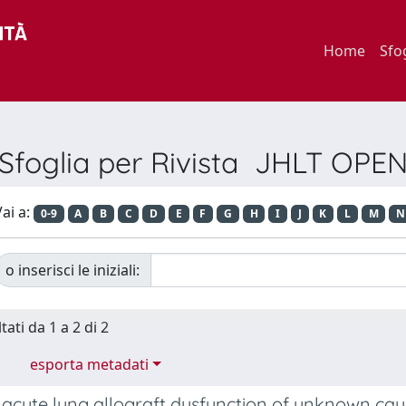
Home
Sfo
Sfoglia per Rivista JHLT OPE
ai a:
0-9
A
B
C
D
E
F
G
H
I
J
K
L
M
N
o inserisci le iniziali:
tati da 1 a 2 di 2
esporta metadati
cute lung allograft dysfunction of unknown cause