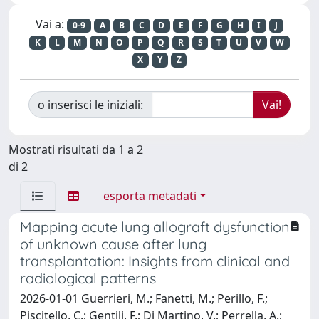
Vai a:
0-9
A
B
C
D
E
F
G
H
I
J
K
L
M
N
O
P
Q
R
S
T
U
V
W
X
Y
Z
o inserisci le iniziali:
Mostrati risultati da 1 a 2
di 2
esporta metadati
Mapping acute lung allograft dysfunction
of unknown cause after lung
transplantation: Insights from clinical and
radiological patterns
2026-01-01 Guerrieri, M.; Fanetti, M.; Perillo, F.;
Piscitello, C.; Gentili, F.; Di Martino, V.; Perrella, A.;