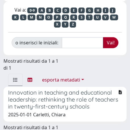
Vai a:
0-9
A
B
C
D
E
F
G
H
I
J
K
L
M
N
O
P
Q
R
S
T
U
V
W
X
Y
Z
o inserisci le iniziali:
Mostrati risultati da 1 a 1
di 1
esporta metadati
Innovation in teaching and educational
leadership: rethinking the role of teachers
in twenty-first-century schools
2025-01-01 Carletti, Chiara
Mostrati risultati da 1 a 1