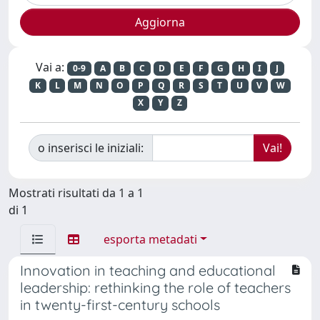
Vai a:
0-9
A
B
C
D
E
F
G
H
I
J
K
L
M
N
O
P
Q
R
S
T
U
V
W
X
Y
Z
o inserisci le iniziali:
Mostrati risultati da 1 a 1
di 1
esporta metadati
Innovation in teaching and educational
leadership: rethinking the role of teachers
in twenty-first-century schools