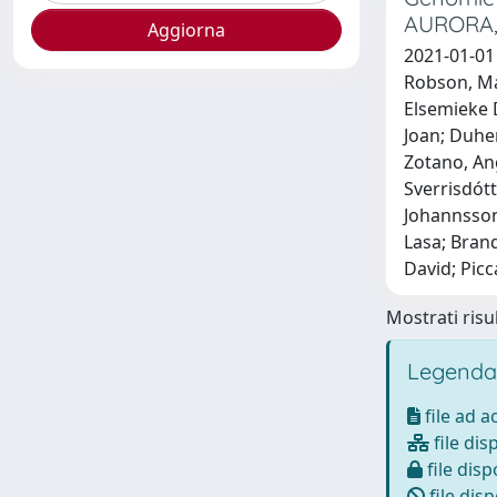
AURORA, t
2021-01-01 
Robson, Mar
Elsemieke D
Joan; Duhe
Zotano, Ang
Sverrisdótt
Johannsson
Lasa; Brand
David; Picc
Mostrati risul
Legenda
file ad 
file dis
file disp
file disp