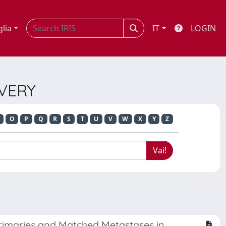
glia
IT
LOGIN
OVERY
O
P
Q
R
S
T
U
V
W
X
Y
Z
rimaries and Matched Metastases in