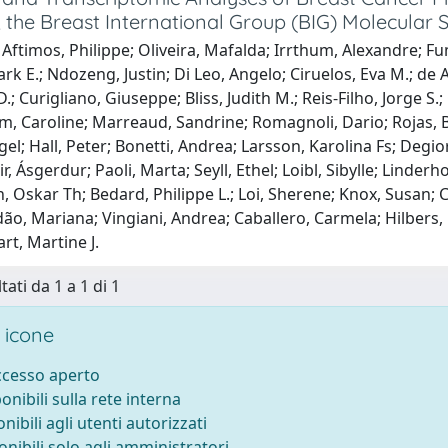
he Breast International Group (BIG) Molecular Sc
Aftimos, Philippe; Oliveira, Mafalda; Irrthum, Alexandre; Fum
k E.; Ndozeng, Justin; Di Leo, Angelo; Ciruelos, Eva M.; de
.; Curigliano, Giuseppe; Bliss, Judith M.; Reis-Filho, Jorge S.
m, Caroline; Marreaud, Sandrine; Romagnoli, Dario; Rojas, 
el; Hall, Peter; Bonetti, Andrea; Larsson, Karolina Fs; Degior
ir, Ásgerdur; Paoli, Marta; Seyll, Ethel; Loibl, Sibylle; Linde
, Oskar Th; Bedard, Philippe L.; Loi, Sherene; Knox, Susan;
ão, Mariana; Vingiani, Andrea; Caballero, Carmela; Hilbers, Fl
art, Martine J.
tati da 1 a 1 di 1
 icone
accesso aperto
ponibili sulla rete interna
onibili agli utenti autorizzati
onibili solo agli amministratori