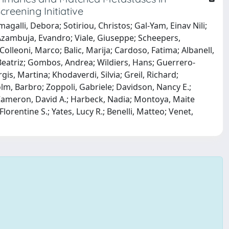
reening Initiative
agalli, Debora; Sotiriou, Christos; Gal-Yam, Einav Nili;
 Azambuja, Evandro; Viale, Giuseppe; Scheepers,
; Colleoni, Marco; Balic, Marija; Cardoso, Fatima; Albanell,
Beatriz; Gombos, Andrea; Wildiers, Hans; Guerrero-
gis, Martina; Khodaverdi, Silvia; Greil, Richard;
rholm, Barbro; Zoppoli, Gabriele; Davidson, Nancy E.;
 Cameron, David A.; Harbeck, Nadia; Montoya, Maite
orentine S.; Yates, Lucy R.; Benelli, Matteo; Venet,