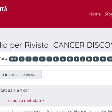
Home
Sfo
lia per Rivista CANCER DISC
ai a:
0-9
A
B
C
D
E
F
G
H
I
J
K
L
M
N
o inserisci le iniziali:
tati da 1 a 1 di 1
esporta metadati
and Transcriptomic Analyses of Breast Cancer P