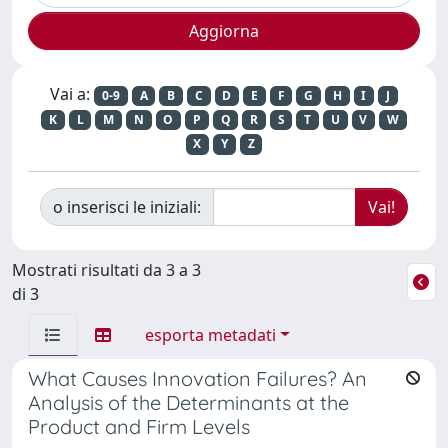
Vai a:
0-9
A
B
C
D
E
F
G
H
I
J
K
L
M
N
O
P
Q
R
S
T
U
V
W
X
Y
Z
o inserisci le iniziali:
Mostrati risultati da 3 a 3
di 3
esporta metadati
What Causes Innovation Failures? An
Analysis of the Determinants at the
Product and Firm Levels