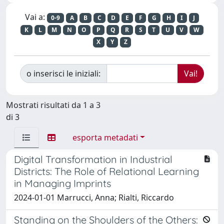
Vai a:
0-9
A
B
C
D
E
F
G
H
I
J
K
L
M
N
O
P
Q
R
S
T
U
V
W
X
Y
Z
o inserisci le iniziali:
Mostrati risultati da 1 a 3
di 3
esporta metadati
Digital Transformation in Industrial
Districts: The Role of Relational Learning
in Managing Imprints
2024-01-01 Marrucci, Anna; Rialti, Riccardo
Standing on the Shoulders of the Others: