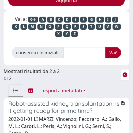
Vai a:
0-9
A
B
C
D
E
F
G
H
I
J
K
L
M
N
O
P
Q
R
S
T
U
V
W
X
Y
Z
o inserisci le iniziali:
Mostrati risultati da 2 a 2
di 2
esporta metadati
Robot-assisted kidney transplantation: Is
it getting ready for prime time?
2022-01-01 LI MARZI, Vincenzo; Pecoraro, A.; Gallo,
M. L.; Caroti, L.; Peris, A.; Vignolini, G.; Serni, S.;