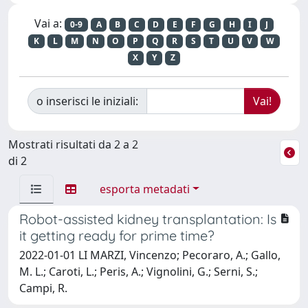
Vai a:
0-9
A
B
C
D
E
F
G
H
I
J
K
L
M
N
O
P
Q
R
S
T
U
V
W
X
Y
Z
o inserisci le iniziali:
Mostrati risultati da 2 a 2
di 2
esporta metadati
Robot-assisted kidney transplantation: Is
it getting ready for prime time?
2022-01-01 LI MARZI, Vincenzo; Pecoraro, A.; Gallo,
M. L.; Caroti, L.; Peris, A.; Vignolini, G.; Serni, S.;
Campi, R.