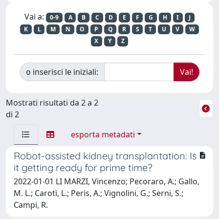
Vai a:
0-9
A
B
C
D
E
F
G
H
I
J
K
L
M
N
O
P
Q
R
S
T
U
V
W
X
Y
Z
o inserisci le iniziali:
Mostrati risultati da 2 a 2
di 2
esporta metadati
Robot-assisted kidney transplantation: Is
it getting ready for prime time?
2022-01-01 LI MARZI, Vincenzo; Pecoraro, A.; Gallo,
M. L.; Caroti, L.; Peris, A.; Vignolini, G.; Serni, S.;
Campi, R.