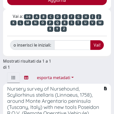
Vai a:
0-9
A
B
C
D
E
F
G
H
I
J
K
L
M
N
O
P
Q
R
S
T
U
V
W
X
Y
Z
o inserisci le iniziali:
Mostrati risultati da 1 a 1
di 1
esporta metadati
Nursery survey of Nursehound,
Scyliorhinus stellaris (Linnaeus, 1758),
around Monte Argentario peninsula
(Tuscany, Italy) with new tools Poseidon
R.O.V. (Remote Operative Vehicule)