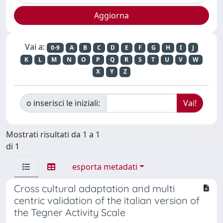
Vai a:
0-9
A
B
C
D
E
F
G
H
I
J
K
L
M
N
O
P
Q
R
S
T
U
V
W
X
Y
Z
o inserisci le iniziali:
Mostrati risultati da 1 a 1
di 1
esporta metadati
Cross cultural adaptation and multi
centric validation of the italian version of
the Tegner Activity Scale