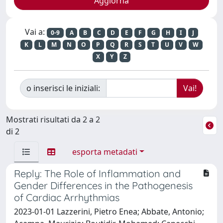
Vai a:
0-9
A
B
C
D
E
F
G
H
I
J
K
L
M
N
O
P
Q
R
S
T
U
V
W
X
Y
Z
o inserisci le iniziali:
Mostrati risultati da 2 a 2
di 2
esporta metadati
Reply: The Role of Inflammation and
Gender Differences in the Pathogenesis
of Cardiac Arrhythmias
2023-01-01 Lazzerini, Pietro Enea; Abbate, Antonio;