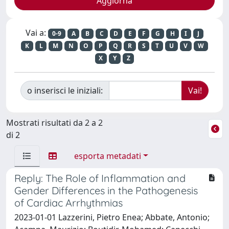
Vai a:
0-9
A
B
C
D
E
F
G
H
I
J
K
L
M
N
O
P
Q
R
S
T
U
V
W
X
Y
Z
o inserisci le iniziali:
Mostrati risultati da 2 a 2
di 2
esporta metadati
Reply: The Role of Inflammation and
Gender Differences in the Pathogenesis
of Cardiac Arrhythmias
2023-01-01 Lazzerini, Pietro Enea; Abbate, Antonio;