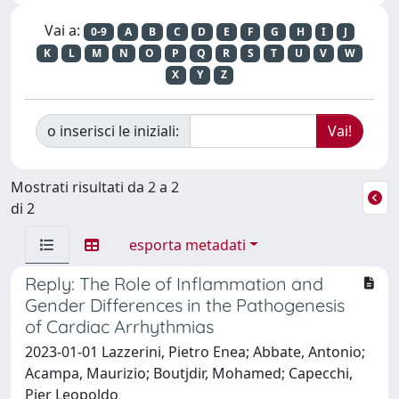
Vai a:
0-9
A
B
C
D
E
F
G
H
I
J
K
L
M
N
O
P
Q
R
S
T
U
V
W
X
Y
Z
o inserisci le iniziali:
Mostrati risultati da 2 a 2
di 2
esporta metadati
Reply: The Role of Inflammation and
Gender Differences in the Pathogenesis
of Cardiac Arrhythmias
2023-01-01 Lazzerini, Pietro Enea; Abbate, Antonio;
Acampa, Maurizio; Boutjdir, Mohamed; Capecchi,
Pier Leopoldo