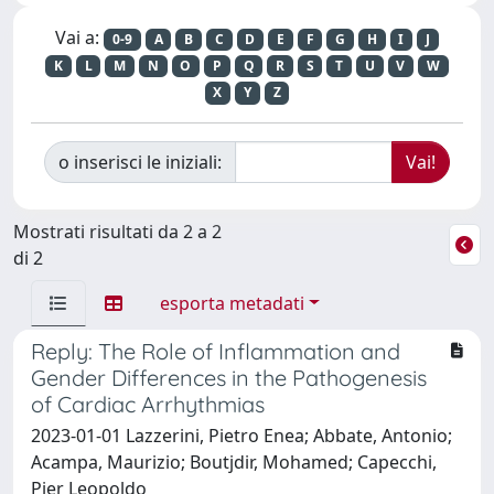
Vai a:
0-9
A
B
C
D
E
F
G
H
I
J
K
L
M
N
O
P
Q
R
S
T
U
V
W
X
Y
Z
o inserisci le iniziali:
Mostrati risultati da 2 a 2
di 2
esporta metadati
Reply: The Role of Inflammation and
Gender Differences in the Pathogenesis
of Cardiac Arrhythmias
2023-01-01 Lazzerini, Pietro Enea; Abbate, Antonio;
Acampa, Maurizio; Boutjdir, Mohamed; Capecchi,
Pier Leopoldo